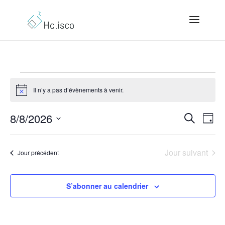
Évènements
for
Il n’y a pas d’évènements à venir.
Notice
8
Recher
Nav
8/8/2026
Recherche
août
Jour
de
et
2026
Sélectionnez
vue
navigat
Évè
une
de
Jour suivant
Jour précédent
vues
date.
Évènem
S’abonner au calendrier